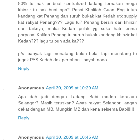
80% tu nak pi buat centralized ladang ternakan mega
khinzir tu nak buat apa? Pasai Khalifah Guan Eng tutup
kandang kat Penang dan suruh bukak kat Kedah utk supply
kat rakyat Penang??? Lagu tu? Penang bersih dari khinzir
dan taiknya, maka Kedah pulak yg suka hati terima
porposal Khlifah Penang tu suruh bukak kandang khinzir kat
Kedah??? lagu tu pun ada ka???
p/s: banyak lagi menatang buleh bela...tapi menatang tu
jugak PAS Kedah dok pertahan...payah nooo...
Reply
Anonymous
April 30, 2009 at 10:29 AM
Apa dah jadi dengan Ladang Babi moden kerajaan
Selangor? Masih teruskan? Awas rakyat Selangor, jangan
dekat dengan MB. Mungkin MB dah kena selsema Babi!!!!!
Reply
Anonymous
April 30, 2009 at 10:45 AM