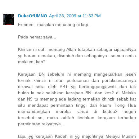
DukeOfUMNO
April 28, 2009 at 11:33 PM
Ermmm...masalah menatang ni lagi...
Pada hemat saya...
Khinzir ni dah memang Allah tetapkan sebagai ciptaanNya
yg haram dimakan, disentuh dan sebagainya...semua sedia
maklum, kan?
Kerajaan BN sebelum ni memang mengeluarkan lesen
ternak khinzir ni...dan perlesenan dan perlaksanaannya
dikawal selia oleh PBT yg bertanggungjawab...dan tak
buleh la nak salahkan kerajaan BN...dan kes2 di Melaka
dan N9 tu memang ada ladang ternakan khinzir sebab kat
situ mendapat permintaan tinggi dari kaum Tiong Hua
memandangkan mereka ramai di kedua2 negeri
tersebut...so, maka adillah tindakan kerajaan terhadap
permintaan rakyatnya...
tapi...yg kerajaan Kedah ni yg majoritinya Melayu Muslim