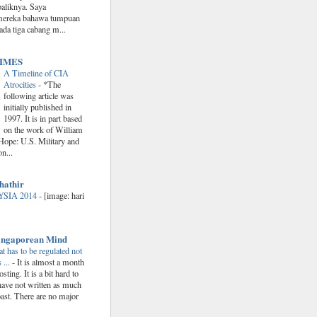
baliknya. Saya
mereka bahawa tumpuan
ada tiga cabang m...
IMES
A Timeline of CIA
Atrocities
-
*The
following article was
initially published in
1997. It is in part based
on the work of William
Hope: U.S. Military and
n...
hathir
SIA 2014
-
[image: hari
Singaporean Mind
hat has to be regulated not
 ...
-
It is almost a month
sting. It is a bit hard to
have not written as much
 past. There are no major