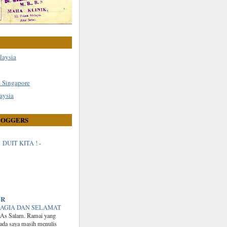
laysia
s Singapore
aysia
LOGGERS
DUIT KITA !
-
ER
AGIA DAN SELAMAT
As Salam. Ramai yang
ada saya masih menulis