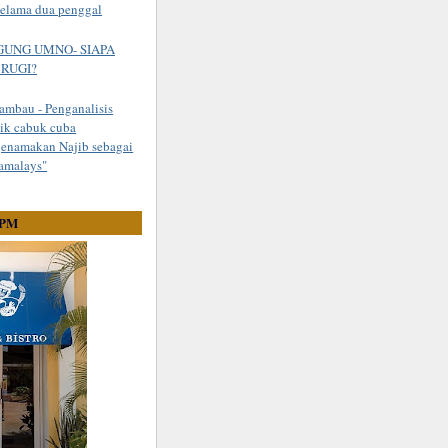
selama dua penggal
UNG UMNO- SIAPA
 RUGI?
ambau - Penganalisis
tik cabuk cuba
enamakan Najib sebagai
ramalays"
 PM