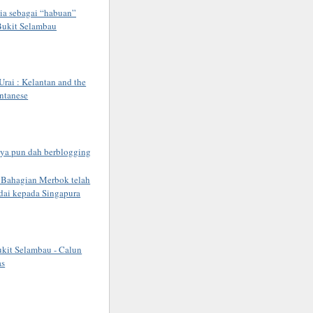
ia sebagai “habuan”
Bukit Selambau
rai : Kelantan and the
ntanese
ya pun dah berblogging
ahagian Merbok telah
dai kepada Singapura
kit Selambau - Calun
as