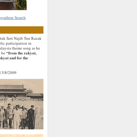
k Seri Najib Tun Razak
lic participation in
alaysia theme song as he
“from the rakyat,
o be
akyat and for the
 13/8/2009