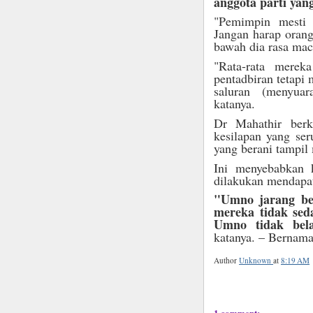
anggota parti yan
"Pemimpin mesti 
Jangan harap orang
bawah dia rasa ma
"Rata-rata merek
pentadbiran tetapi
saluran (menyuar
katanya.
Dr Mahathir ber
kesilapan yang ser
yang berani tampil
Ini menyebabkan 
dilakukan mendapat
"Umno jarang bela
mereka tidak sed
Umno tidak bel
katanya. – Bernama
Author
Unknown
at
8:19 AM
1 comment: