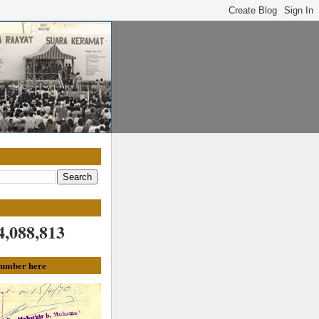
4,088,813
 number here