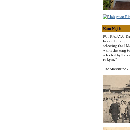
Kata Najib
PUTRAJAYA: Datu
has called for pub
selecting the 1M
wants the song t
selected by the r
rakyat.”
The Staronline -