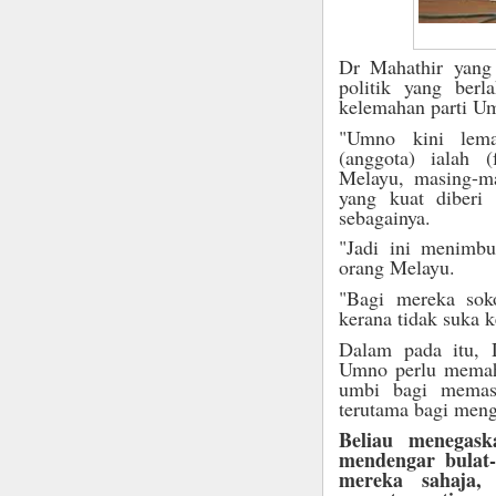
Dr Mahathir yang 
politik yang berl
kelemahan parti U
"Umno kini lema
(anggota) ialah 
Melayu, masing-ma
yang kuat diberi
sebagainya.
"Jadi ini menimbu
orang Melayu.
"Bagi mereka sok
kerana tidak suka k
Dalam pada itu, D
Umno perlu memaha
umbi bagi memast
terutama bagi meng
Beliau menegas
mendengar bulat-b
mereka sahaja,