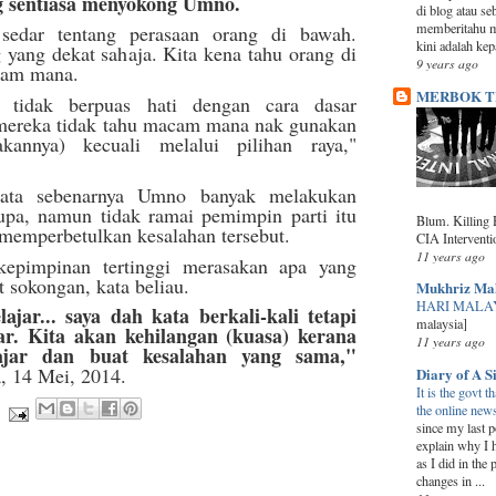
g sentiasa menyokong Umno.
di blog atau se
memberitahu 
sedar tentang perasaan orang di bawah.
kini adalah kep
 yang dekat sahaja. Kita kena tahu orang di
9 years ago
cam mana.
MERBOK T
a tidak berpuas hati dengan cara dasar
 mereka tidak tahu macam mana nak gunakan
akannya) kecuali melalui pilihan raya,"
kata sebenarnya Umno banyak melakukan
upa, namun tidak ramai pemimpin parti itu
Blum. Killing 
 memperbetulkan kesalahan tersebut.
CIA Interventio
11 years ago
kepimpinan tertinggi merasakan apa yang
 sokongan, kata beliau.
Mukhriz Ma
HARI MALAY
jar... saya dah kata berkali-kali tetapi
malaysia]
ar. Kita akan kehilangan (kuasa) kerana
11 years ago
ajar dan buat kesalahan yang sama,"
, 14 Mei, 2014.
Diary of A 
It is the govt t
the online news
since my last po
explain why I 
as I did in the
changes in ...