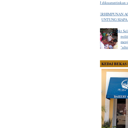
KJ dikuarantinkan 
PERHIMPUNAN AG
UNTUNG SIAPA
Bkt Sel
poli
menj
"ult
KEDAI BEKAS