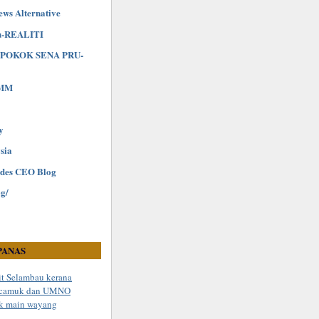
ews Alternative
u-REALITI
POKOK SENA PRU-
yMM
y
sia
ndes CEO Blog
og/
PANAS
it Selambau kerana
kecamuk dan UMNO
k main wayang