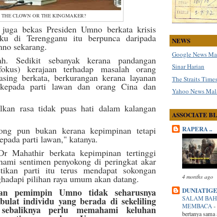
THE CLOWN OR THE KINGMAKER?
juga bekas Presiden Umno berkata krisis
aku di Terengganu itu berpunca daripada
NEWS
mno sekarang.
Google News Ma
h. Sedikit sebanyak kerana pandangan
Sinar Harian
(fokus) kerajaan terhadap masalah orang
sing berkata, berkurangan kerana layanan
The Straits Time
 kepada parti lawan dan orang Cina dan
Yahoo News Mal
lkan rasa tidak puas hati dalam kalangan
ASSOCIATE B
RAPERA ..
ong pun bukan kerana kepimpinan tetapi
epada parti lawan," katanya.
r Mahathir berkata kepimpinan tertinggi
mi sentimen penyokong di peringkat akar
ikan parti itu terus mendapat sokongan
4 months ago
hadapi pilihan raya umum akan datang.
DUNIATIG
kan pemimpin Umno tidak seharusnya
SALAM BAH
ulat individu yang berada di sekeliling
MEMBACA
-
 sebaliknya perlu memahami keluhan
bertanya sama 