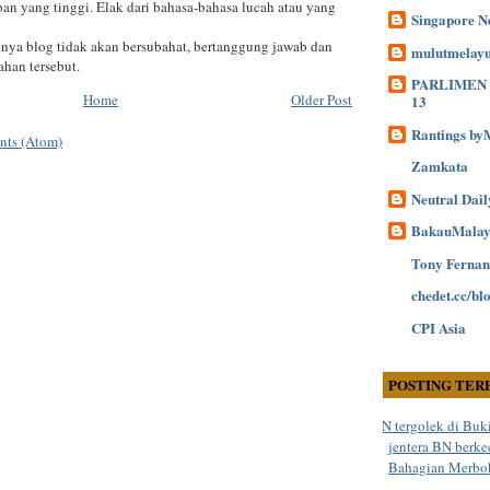
an yang tinggi. Elak dari bahasa-bahasa lucah atau yang
Singapore N
ya blog tidak akan bersubahat, bertanggung jawab dan
mulutmelay
han tersebut.
PARLIMEN 
Home
Older Post
13
Rantings b
nts (Atom)
Zamkata
Neutral Dail
BakauMalay
Tony Ferna
chedet.cc/bl
CPI Asia
POSTING TER
BN tergolek di Buk
jentera BN ber
Bahagian Merbo