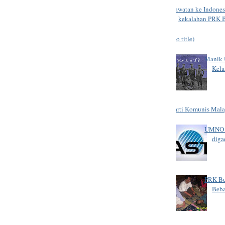
Lawatan ke Indones
kekalahan PRK 
(no title)
Manik U
Kela
Parti Komunis Mala
UMNO B
diga
PRK Bu
Beb