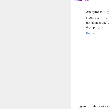
Anonymous
May
UMNO mesti kena 
tak akan sedaq d
depa punya..
Reply
Bloggers adalah mereka ya