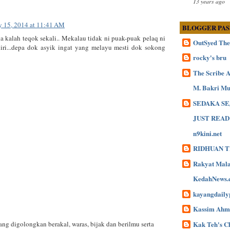
13 years ago
 15, 2014 at 11:41 AM
BLOGGER PA
kalah teqok sekali.. Mekalau tidak ni puak-puak pelaq ni
OutSyed The
iri...depa dok asyik ingat yang melayu mesti dok sokong
rocky's bru
The Scribe A
M. Bakri Mu
SEDAKA S
JUST READ
n9kini.net
RIDHUAN 
Rakyat Mala
KedahNews.
kayangdaily
Kassim Ahm
Kak Teh's C
ng digolongkan berakal, waras, bijak dan berilmu serta