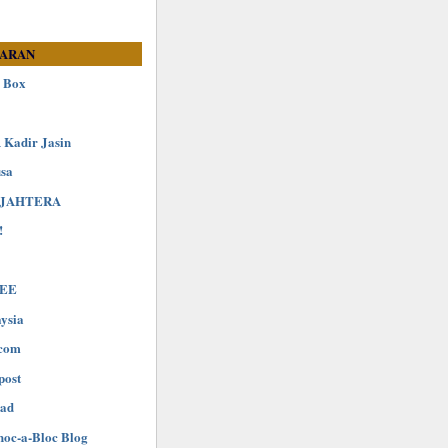
SARAN
 Box
 Kadir Jasin
sa
EJAHTERA
!
TEE
ysia
com
post
ad
hoc-a-Bloc Blog